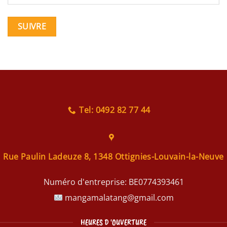
SUIVRE
Tel: 0492 82 77 44
Rue Paulin Ladeuze 8, 1348 Ottignies-Louvain-la-Neuve
Numéro d'entreprise:
BE0774393461
mangamalatang@gmail.com
HEURES D 'OUVERTURE