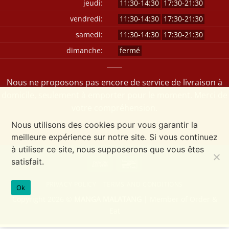
jeudi:
11:30-14:30
17:30-21:30
vendredi:
11:30-14:30
17:30-21:30
samedi:
11:30-14:30
17:30-21:30
dimanche:
fermé
Nous ne proposons pas encore de service de livraison à
domicile, seulement à emporter pour le moment. Merci de
votre compréhension.
Nous utilisons des cookies pour vous garantir la
meilleure expérience sur notre site. Si vous continuez
à utiliser ce site, nous supposerons que vous êtes
satisfait.
Cash
Bancontact
On
PRIVACY POLICY
TERMS AND CONDITIONS
Delivery
Ok
Copyright 2026 ©
MANGA MALATANG
| Member of
Order &
Eat