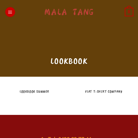
Passer
au
0
contenu
LOOKBOOK
LOOKBOOK SUMMER
FLAT T-SHIRT COMPANY